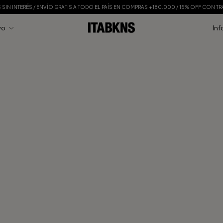
S SIN INTERÉS / ENVÍO GRATIS A TODO EL PAÍS EN COMPRAS +180.000 / 15% OFF CON T
vo
Inf