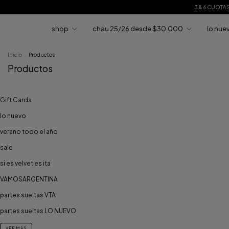
3 & 6 CUOTA
shop
chau 25/26 desde $30.000
lo nue
Inicio
.
Productos
Productos
Gift Cards
lo nuevo
verano todo el año
sale
si es velvet es ita
VAMOSARGENTINA
partes sueltas VTA
partes sueltas LO NUEVO
VER MÁS