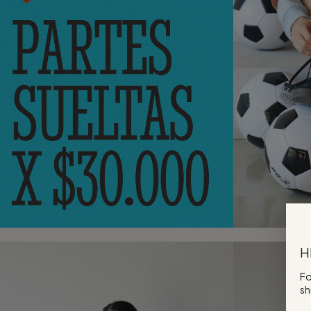
H
Fo
sh