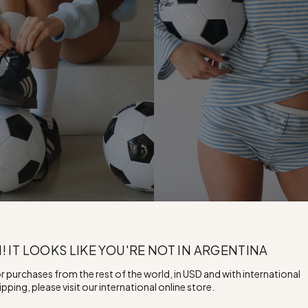
I! IT LOOKS LIKE YOU'RE NOT IN ARGENTINA
r purchases from the rest of the world, in USD and with international
ipping, please visit our international online store.