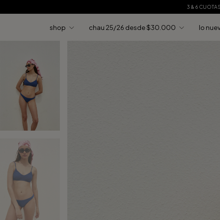
3 & 6 CUOTA
shop
chau 25/26 desde $30.000
lo nue