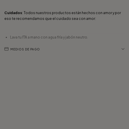
Cuidados
: Todos nuestros productos están hechos con amor y por
eso te recomendamos que el cuidado sea con amor:
Lava tu ITA a mano con agua fría y jabón neutro.
Sécala a la sombra.
MEDIOS DE PAGO
No la laves en lavarropas ni la centrifugues, eso puede dañar su tela.
Evitá el roce con superficies ásperas.
Hecho en Argentina con pasión y dedicación.