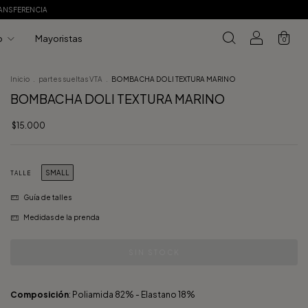
RANSFERENCIA
o
Mayoristas
0
Inicio
.
partes sueltas VTA
.
BOMBACHA DOLI TEXTURA MARINO
BOMBACHA DOLI TEXTURA MARINO
$15.000
SMALL
TALLE
Guía de talles
Medidas de la prenda
Composición
: Poliamida 82% - Elastano 18%