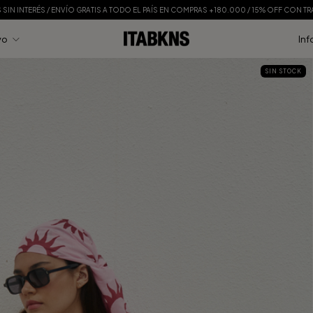
S SIN INTERÉS / ENVÍO GRATIS A TODO EL PAÍS EN COMPRAS +180.000 / 15% OFF CON T
vo
Inf
SIN STOCK