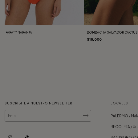
ÑO PARATY NARANJA
BOMBACHA SALVADOR CACTUS
00
$15.000
SUSCRIBITE A NUESTRO NEWSLETTER
LOCALES
PALERMO / Mala
RECOLETA / Uru
SAN ISIDRO / 