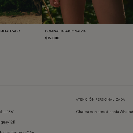
 METALIZADO
BOMBACHA PAREO SALVIA
$15.000
ATENCIÓN PERSONALIZADA
bia 1861
Chatea con nosotras vía Whats
guay 1211
Obispo Terrero 3066