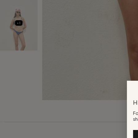
+3
H
Fo
sh