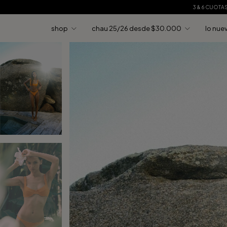
3 & 6 CUOTA
shop
chau 25/26 desde $30.000
lo nue