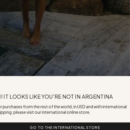
I! IT LOOKS LIKE YOU'RE NOT IN ARGENTINA
r purchases from the rest of the world, in USD and with international
ipping, please visit our international online store.
GO TO THE INTERNATIONAL STORE