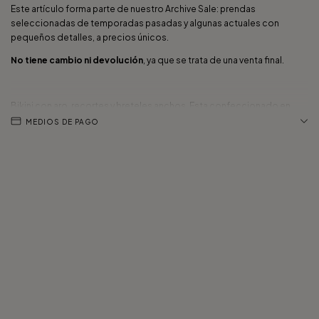
Este artículo forma parte de nuestro Archive Sale: prendas
seleccionadas de temporadas pasadas y algunas actuales con
pequeños detalles, a precios únicos.
No tiene cambio ni devolución
, ya que se trata de una venta final.
Bikini con aro, recortes y breteles anchos. Esta confeccionado en
lycra texturada.
MEDIOS DE PAGO
El modelo Betty ya es uno de nuestros clásicos ITA y preferidos de
siempre. Con sus aros y breteles anchos estilizan y brindan un soporte
ideal para toda ocasión.
Medidas de referencia:
Modelo 1 - talle S
Modelo 2 - talle S
Composición
: 80% Poliamida, 20% Elastano.
Cuidados
: Todos nuestros productos están hechos con amor y por
eso te recomendamos que el cuidado sea con amor: