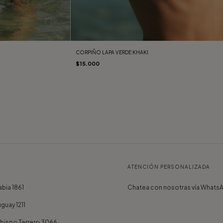
CORPIÑO LAPA VERDE KHAKI
$15.000
ATENCIÓN PERSONALIZADA
bia 1861
Chatea con nosotras vía Whats
guay 1211
Obispo Terrero 3066