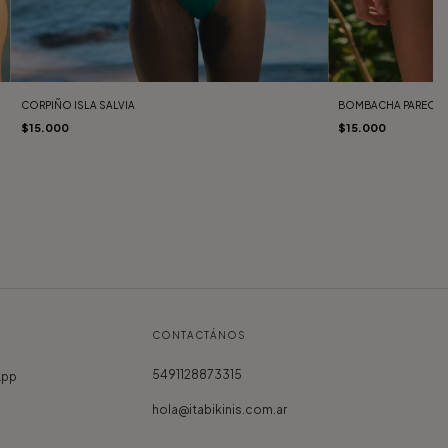
CORPIÑO ISLA SALVIA
BOMBACHA PAREO S
$15.000
$15.000
CONTACTÁNOS
5491128873315
App
hola@itabikinis.com.ar