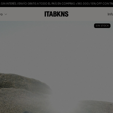
S SIN INTERÉS / ENVÍO GRATIS A TODO EL PAÍS EN COMPRAS +180.000 / 15% OFF CON T
vo
Inf
SIN STOCK