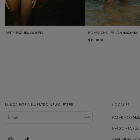
ÑO BETTY TEXTURA VIOLETA
BOMBACHA LEBLON NARANJA
00
$15.000
SUSCRIBITE A NUESTRO NEWSLETTER
LOCALES
PALERMO / Mala
RECOLETA / Uru
SAN ISIDRO / 