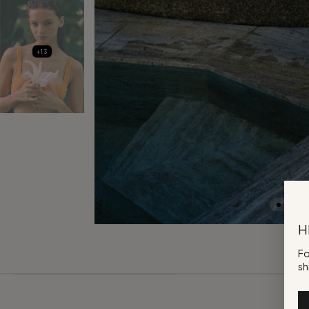
+13
H
Fo
sh