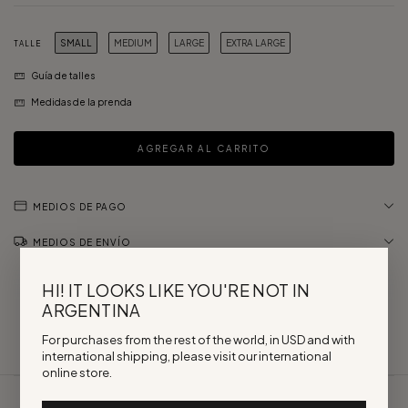
SMALL
MEDIUM
LARGE
EXTRA LARGE
TALLE
Guía de talles
Medidas de la prenda
MEDIOS DE PAGO
MEDIOS DE ENVÍO
HI! IT LOOKS LIKE YOU'RE NOT IN
ARGENTINA
For purchases from the rest of the world, in USD and with
international shipping, please visit our international
online store.