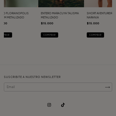
ERO FLORIANOPOLIS
ENTERO MARACUYA TALISMA
SHORT AVENTUREIRO
CRIM METALIZADO
METALIZADO
NARANJA
5.000
$15.000
$15.000
OMPRAR
COMPRAR
COMPRAR
SUSCRIBITE A NUESTRO NEWSLETTER