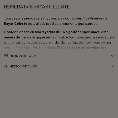
REMERA IRIS RAYAS CELESTE
¿Buscás una prenda versátil, cómoda y con diseño? La
Remera Iris
Rayas Celeste
es tu aliada ideal para renovar tu guardarropa.
Confeccionada en
tela rayadita 100% algodón súper suave
, esta
remera de
manga larga
presenta un calce
boxy oversize
que se adapta a
diferentes estilos y siluetas, brindando libertad de movimiento y una
sensación de confort inigualable. El
cuello de rib en off white liso
suma un detalle sutil y moderno, realzando el diseño clásico de rayas
MEDIOS DE PAGO
celestes.
Perfecta para combinar con un jean, calzas o cualquier look casual,
MEDIOS DE ENVÍO
esta remera es un básico que
levanta
tus outfits diarios. Además,
podés armar un conjunto súper canchero y cómodo junto al
Short Iris
,
convirtiéndola en una opción ideal para usar como pijama o para estar
cómoda en tu casa.
Medidas de referencia
Modelo 1 - Talle S
Composición