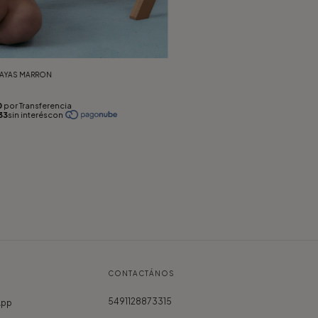
 RAYAS MARRON
CONTACTÁNOS
5491128873315
App