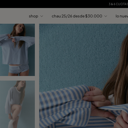
3 & 6 CUOTA
shop
chau 25/26 desde $30.000
lo nue