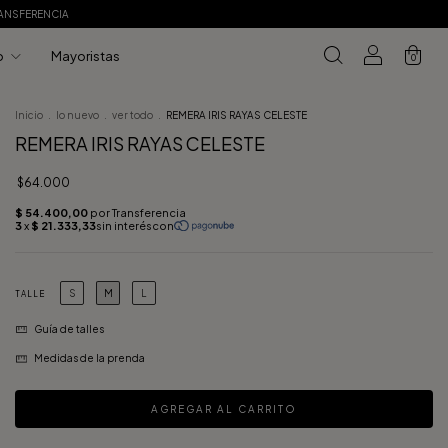
RANSFERENCIA
o
Mayoristas
0
Inicio
.
lo nuevo
.
ver todo
.
REMERA IRIS RAYAS CELESTE
REMERA IRIS RAYAS CELESTE
$64.000
S
M
L
TALLE
Guía de talles
Medidas de la prenda