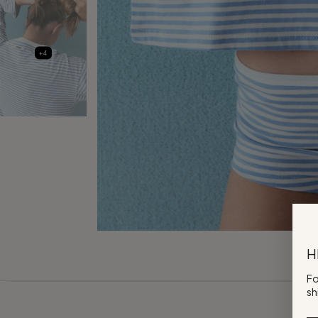
+4
H
Fo
sh