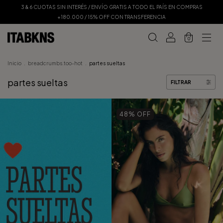
3 & 6 CUOTAS SIN INTERÉS / ENVÍO GRATIS A TODO EL PAÍS EN COMPRAS
+180.000 / 15% OFF CON TRANSFERENCIA
0
Inicio
.
breadcrumbs.too-hot
.
partes sueltas
partes sueltas
FILTRAR
48
% OFF