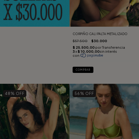
CORPIÑO CALI PALTA METALIZADO
$57.500
$30.000
COMPRAR
48
% OFF
56
% OFF