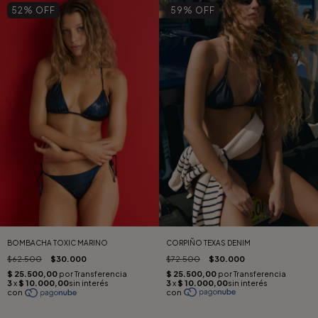
52
% OFF
59
% OFF
CORPIÑO TEXAS DENIM
BOMBACHA TOXIC MARINO
$72.500
$30.000
$62.500
$30.000