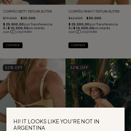
CORPIÑO BETTY TEXTURA BUTTER
CORPIÑO PARATY TEXTURA BUTTER
$79.500
$30.000
$62.500
$30.000
COMPRAR
COMPRAR
52
% OFF
52
% OFF
HI! IT LOOKS LIKE YOU'RE NOT IN
ARGENTINA