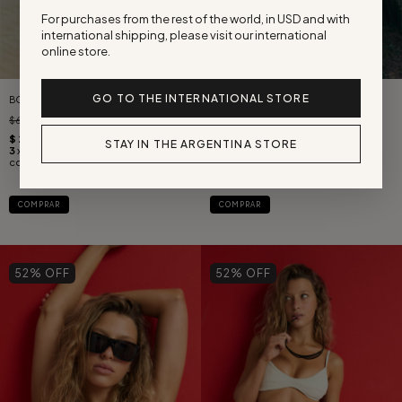
For purchases from the rest of the world, in USD and with
international shipping, please visit our international
online store.
GO TO THE INTERNATIONAL STORE
BOMBACHA PARATY TEXTURA BUTTER
BOMBACHA SIRENA TEXTURA BUTTER
$62.500
$30.000
$62.500
$30.000
STAY IN THE ARGENTINA STORE
COMPRAR
COMPRAR
52
% OFF
52
% OFF