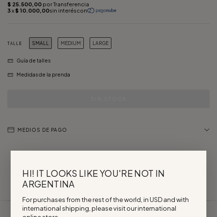
SMALL
MEDIUM
LARGE
TALLE
Guía de talles
Medidas de la prenda
MEDIOS DE PAGO
HI! IT LOOKS LIKE YOU'RE NOT IN
ARGENTINA
For purchases from the rest of the world, in USD and with
international shipping, please visit our international
online store.