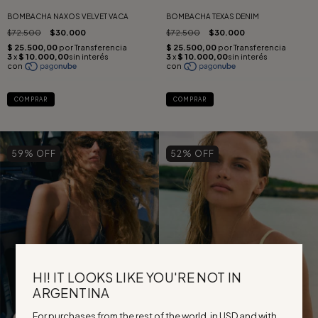
BOMBACHA TEXAS DENIM
BOMBACHA NAXOS VELVET VACA
$72.500
$30.000
$72.500
$30.000
COMPRAR
COMPRAR
59
% OFF
52
% OFF
HI! IT LOOKS LIKE YOU'RE NOT IN
ARGENTINA
For purchases from the rest of the world, in USD and with