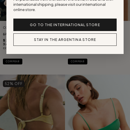
international shipping, please visit our international
online store.
GO TO THE INTERNATIONAL STORE
CORPIÑO TEXAS DENIM
CORPIÑO PARATY TEXTURA BUTTER
$72.500
$30.000
$62.500
$30.000
STAY IN THE ARGENTINA STORE
COMPRAR
COMPRAR
52
% OFF