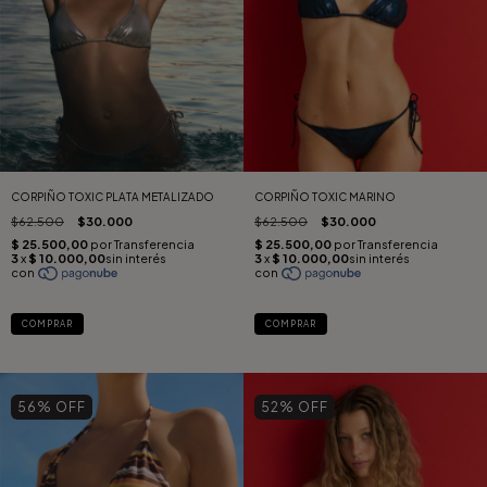
CORPIÑO TOXIC PLATA METALIZADO
CORPIÑO TOXIC MARINO
$62.500
$30.000
$62.500
$30.000
COMPRAR
COMPRAR
56
% OFF
52
% OFF