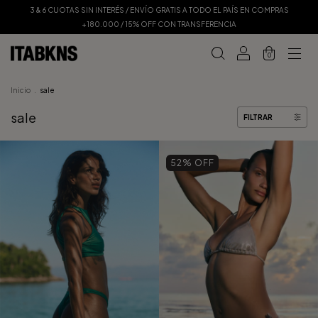
3 & 6 CUOTAS SIN INTERÉS / ENVÍO GRATIS A TODO EL PAÍS EN COMPRAS
+180.000 / 15% OFF CON TRANSFERENCIA
0
Inicio
.
sale
sale
FILTRAR
52
% OFF