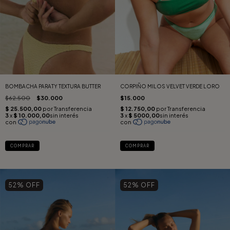
BOMBACHA PARATY TEXTURA BUTTER
CORPIÑO MILOS VELVET VERDE LORO
$62.500
$30.000
$15.000
COMPRAR
COMPRAR
52
% OFF
52
% OFF