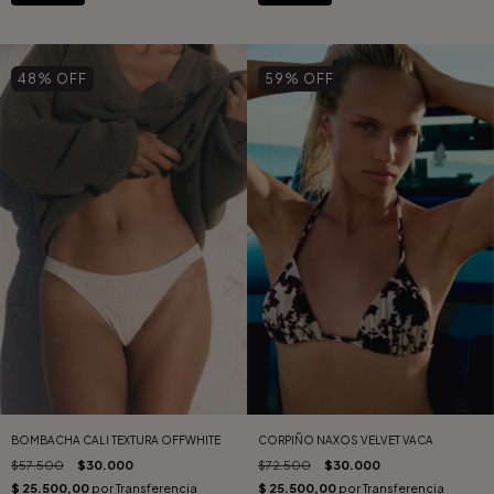
48
% OFF
59
% OFF
BOMBACHA CALI TEXTURA OFFWHITE
CORPIÑO NAXOS VELVET VACA
$57.500
$30.000
$72.500
$30.000