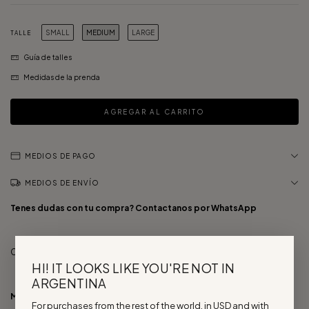
SMALL
MEDIUM
LARGE
TALLE
Guía de talles
Medidas de la prenda
MEDIOS DE PAGO
MEDIOS DE ENVÍO
Tenes dudas con tu compra? Contactanos por
WhatsApp
Chaleco de lino doble tela con tiritas para atar.
HI! IT LOOKS LIKE YOU'RE NOT IN
ARGENTINA
Medidas de referencia:
Modelo 1 - talle S
For purchases from the rest of the world, in USD and with