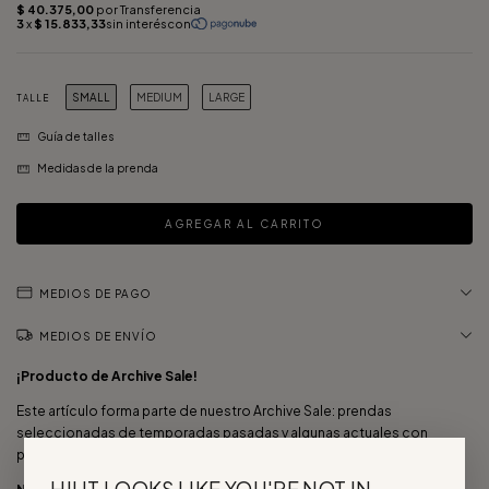
SMALL
MEDIUM
LARGE
TALLE
Guía de talles
Medidas de la prenda
MEDIOS DE PAGO
MEDIOS DE ENVÍO
¡Producto de Archive Sale!
Este artículo forma parte de nuestro Archive Sale: prendas
seleccionadas de temporadas pasadas y algunas actuales con
pequeños detalles, a precios únicos.
HI! IT LOOKS LIKE YOU'RE NOT IN