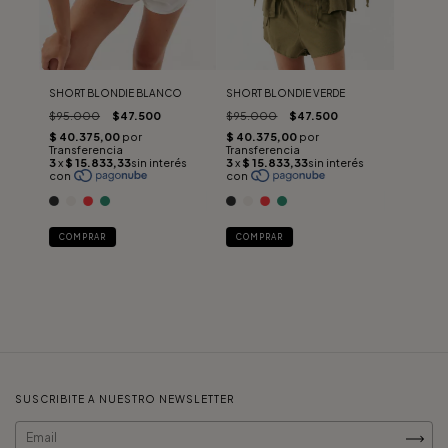
No la laves en lavarropas ni la centrifugues, eso puede dañar su tela.
Evitá el roce con superficies ásperas.
SHORT BLONDIE BLANCO
SHORT BLONDIE VERDE
$95.000
$47.500
$95.000
$47.500
Hecho en Argentina con pasión y dedicación.
COMPRAR
COMPRAR
SUSCRIBITE A NUESTRO NEWSLETTER