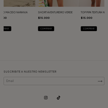
ERO MACEIO NARANJA
SHORT AVENTUREIRO VERDE
TOP PIPA TEXTURA NA
5.000
$15.000
$15.000
OMPRAR
COMPRAR
COMPRAR
SUSCRIBITE A NUESTRO NEWSLETTER