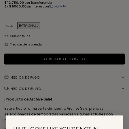
EXTRA SMALL
TALLE
Guía de talles
Medidas de la prenda
MEDIOS DE PAGO
MEDIOS DE ENVÍO
¡Producto de Archive Sale!
Este artículo forma parte de nuestro Archive Sale: prendas
seleccionadas de temporadas pasadas y algunas actuales con
pequeños detalles, a precios únicos.
HI! IT LOOKS LIKE YOU'RE NOT IN